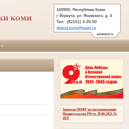
169900, Республика Коми,
г. Воркута, ул. Яновского, д. 4
КИ КОМИ
Тел.: (82151) 3-39-00
vktsud.komi@sudrf.ru
vktsud2.komi@sudrf.ru
развернуть
схема проезда
показать на карте
Запросы ОПФР по постановлению
Правительства РФ от 28.06.2021 №
1037